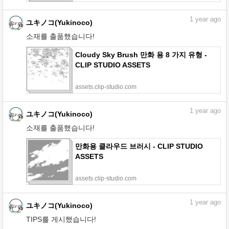
1
year ago
ユキノコ(Yukinoco)
소재를 출품했습니다!
Cloudy Sky Brush 만화 용 8 가지 유형 -
CLIP STUDIO ASSETS
assets.clip-studio.com
1
year ago
ユキノコ(Yukinoco)
소재를 출품했습니다!
만화용 클라우드 브러시 - CLIP STUDIO
ASSETS
assets.clip-studio.com
1
year ago
ユキノコ(Yukinoco)
TIPS를 게시했습니다!