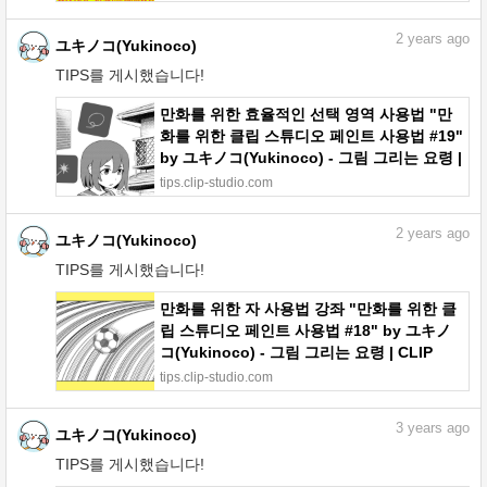
2
years ago
ユキノコ(Yukinoco)
TIPS를 게시했습니다!
만화를 위한 효율적인 선택 영역 사용법 "만
화를 위한 클립 스튜디오 페인트 사용법 #19"
by ユキノコ(Yukinoco) - 그림 그리는 요령 |
CLIP STUDIO TIPS
tips.clip-studio.com
2
years ago
ユキノコ(Yukinoco)
TIPS를 게시했습니다!
만화를 위한 자 사용법 강좌 "만화를 위한 클
립 스튜디오 페인트 사용법 #18" by ユキノ
コ(Yukinoco) - 그림 그리는 요령 | CLIP
STUDIO TIPS
tips.clip-studio.com
3
years ago
ユキノコ(Yukinoco)
TIPS를 게시했습니다!