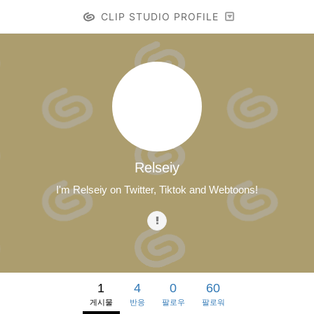
CLIP STUDIO PROFILE
Relseiy
I'm Relseiy on Twitter, Tiktok and Webtoons!
1
4
0
60
게시물
반응
팔로우
팔로워