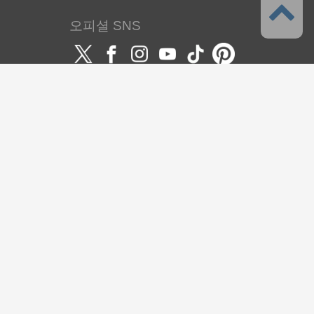
오피셜 SNS
언어
한국어
서포트
이 서비스에 대해서
이용약관
개인정보 취급방침
저작권과 상표에 대해서
서포트·문의
셀시스에 대해서
주식회사 셀시스
CLIP STUDIO솔루션