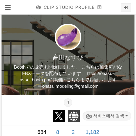
CLIP STUDIO PROFILE
高田なすび
Boothでの販売も開始しました。 こちらは編集可能な
FBXデータを配布しています。 https://onasu-
asset.booth.pm/ 詳細はこちらまでお願いします
⇒onasu.modeling@gmail.com
서비스에서 검색
684
8
2
1,182