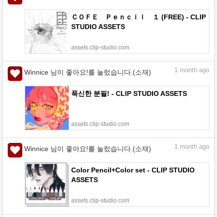
ＣＯＦＥ Ｐｅｎｃｉｌ １ (FREE) - CLIP
STUDIO ASSETS
assets.clip-studio.com
1
month ago
Winnice 님이 좋아요!를 눌렀습니다.(소재)
푹신한 분필! - CLIP STUDIO ASSETS
assets.clip-studio.com
1
month ago
Winnice 님이 좋아요!를 눌렀습니다.(소재)
Color Pencil+Color set - CLIP STUDIO
ASSETS
assets.clip-studio.com