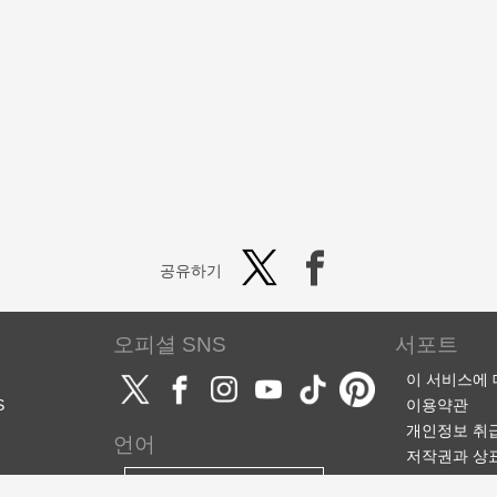
공유하기
오피셜 SNS
서포트
이 서비스에
S
이용약관
개인정보 취
언어
저작권과 상
서포트·문의
한국어