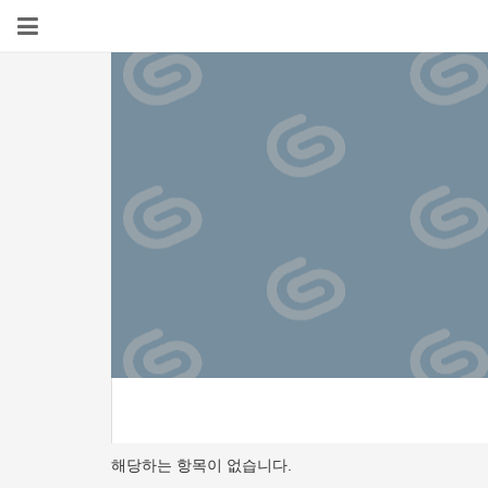
해당하는 항목이 없습니다.