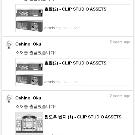
호텔(2) - CLIP STUDIO ASSETS
assets.clip-studio.com
2
years ago
Oshino_Oku
소재를 출품했습니다!
호텔(2) - CLIP STUDIO ASSETS
assets.clip-studio.com
2
years ago
Oshino_Oku
소재를 출품했습니다!
윈도우 벤치 (1) - CLIP STUDIO ASSETS