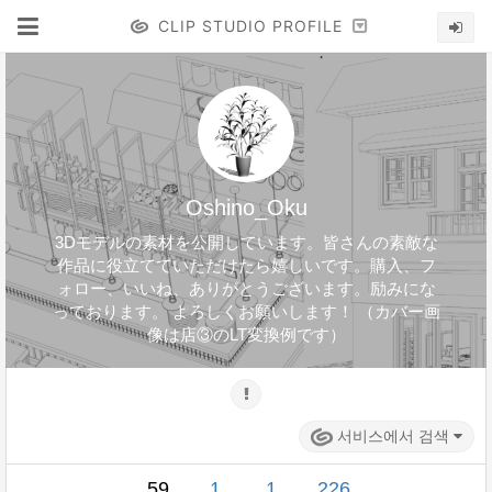
CLIP STUDIO PROFILE
Oshino_Oku
3Dモデルの素材を公開しています。皆さんの素敵な
作品に役立てていただけたら嬉しいです。購入、フ
ォロー、いいね、ありがとうございます。励みにな
っております。 よろしくお願いします！ （カバー画
像は店③のLT変換例です）
서비스에서 검색
59
1
1
226