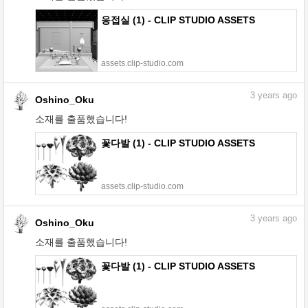
응접실 (1) - CLIP STUDIO ASSETS
assets.clip-studio.com
3
years ago
Oshino_Oku
소재를 출품했습니다!
꽃다발 (1) - CLIP STUDIO ASSETS
assets.clip-studio.com
3
years ago
Oshino_Oku
소재를 출품했습니다!
꽃다발 (1) - CLIP STUDIO ASSETS