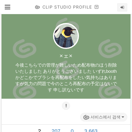
CLIP STUDIO PROFILE
×ェ×
今後こちらでの管理が難しいため配布物のほう削除
いたしました ありがとうございました いずれbooth
かどこかでブラシを再配布をしたい気持ちはありま
すが気力の問題で今のところ再配布の予定はないで
す 申し訳ないです
서비스에서 검색
2
207
0
3,663