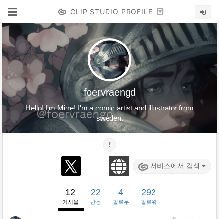
CLIP STUDIO PROFILE
foervraengd
Hello! I'm Mirre! I'm a comic artist and illustrator from
sweden.
서비스에서 검색
12
22
4
292
게시물
반응
팔로우
팔로워