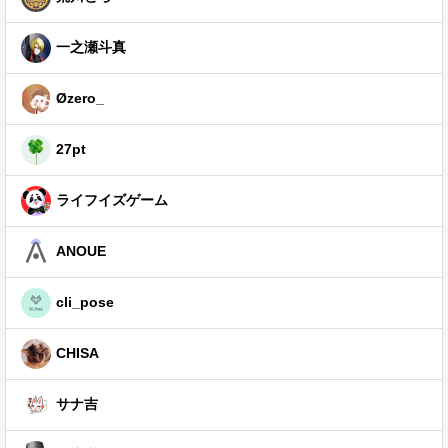
一之瀬斗真
Øzero_
27pt
ライフイズゲーム
ANOUE
cli_pose
CHISA
サナ吉