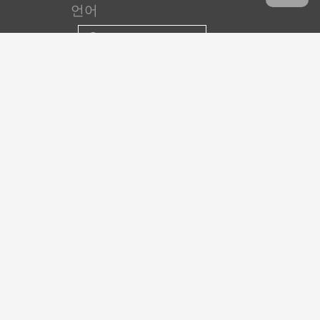
언어
한국어
서포트
이 서비스에 대해서
이용약관
개인정보 취급방침
저작권과 상표에 대해서
서포트·문의
셀시스에 대해서
주식회사 셀시스
CLIP STUDIO솔루션
전자책 솔루션
채용 정보
© 2026 CELSYS,Inc.
[
About Us
]