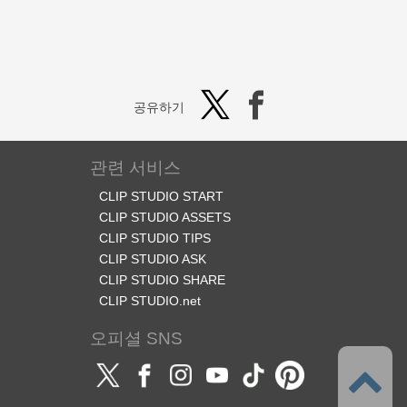
공유하기
관련 서비스
CLIP STUDIO START
CLIP STUDIO ASSETS
CLIP STUDIO TIPS
CLIP STUDIO ASK
CLIP STUDIO SHARE
CLIP STUDIO.net
오피셜 SNS