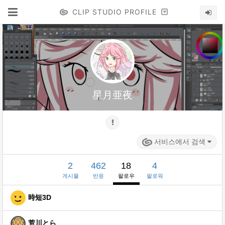
CLIP STUDIO PROFILE
星月亜夜
서비스에서 검색
2
462
18
4
게시물
반응
팔로우
팔로워
時短3D
荒川とら