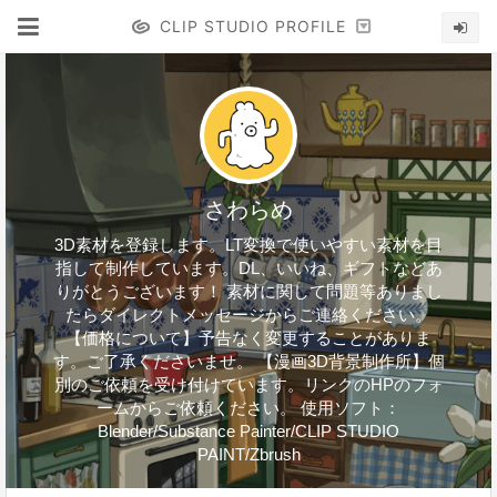
CLIP STUDIO PROFILE
さわらめ
3D素材を登録します。LT変換で使いやすい素材を目
指して制作しています。DL、いいね、ギフトなどあ
りがとうございます！ 素材に関して問題等ありまし
たらダイレクトメッセージからご連絡ください。
【価格について】予告なく変更することがありま
す。ご了承くださいませ。 【漫画3D背景制作所】個
別のご依頼を受け付けています。リンクのHPのフォ
ームからご依頼ください。 使用ソフト：
Blender/Substance Painter/CLIP STUDIO
PAINT/Zbrush