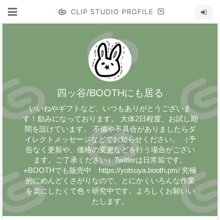
CLIP STUDIO PROFILE
四ッ谷/BOOTHにも居る
いいねやギフトなど、いつもありがとうございま
す！励みになっております。 大体2日程度、お試し期
間を設けています。 不備や不具合がありましたらダ
イレクトメッセージなどでお知らせください。 （予
告なく更新や、価格の変更などを行う場合がござい
ます。ご了承ください）Twitterは日常垢です。
⭐︎BOOTHでも販売中 https://yotsuya.booth.pm/ 究極
的にめんどくさがりなので、とにかくいろんな作業
を楽にしたくて色々研究中です。よろしくお願いい
たします。