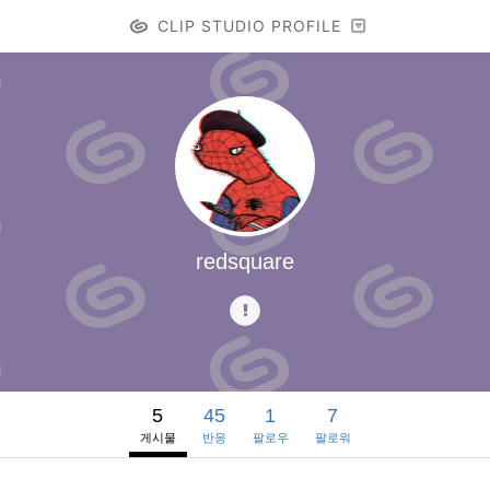
CLIP STUDIO PROFILE
redsquare
5
45
1
7
게시물
반응
팔로우
팔로워