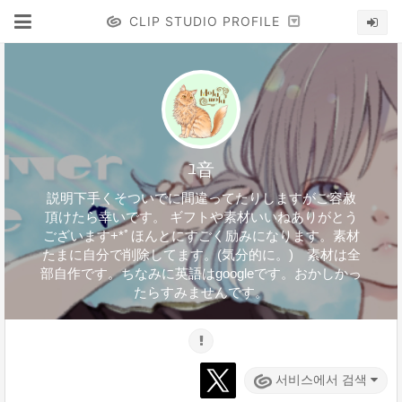
CLIP STUDIO PROFILE
ﾕ音
説明下手くそついでに間違ってたりしますがご容赦
頂けたら幸いです。 ギフトや素材いいねありがとう
ございます+*ﾟほんとにすごく励みになります。素材
たまに自分で削除してます。(気分的に。) 素材は全
部自作です。ちなみに英語はgoogleです。おかしかっ
たらすみませんです。
서비스에서 검색