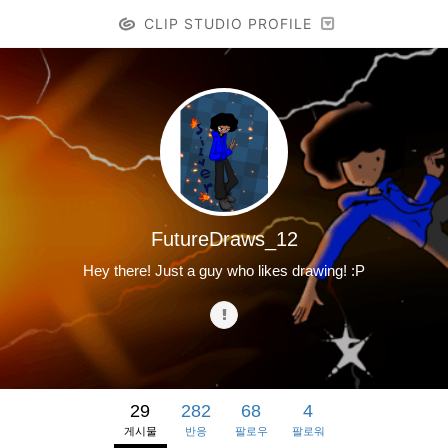
CLIP STUDIO PROFILE
FutureDraws_12
Hey there! Just a guy who likes drawing! :P
29
282
68
4
게시물
반응
팔로우
팔로워