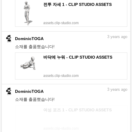
전투 자세 1 - CLIP STUDIO ASSETS
assets.clip-studio.com
3
years ago
DominicTOGA
소재를 출품했습니다!
바닥에 누워 - CLIP STUDIO ASSETS
assets.clip-studio.com
3
years ago
DominicTOGA
소재를 출품했습니다!
여성 포즈 1 - CLIP STUDIO ASSETS
assets.clip-studio.com