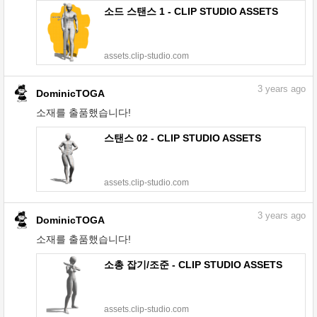
소드 스탠스 1 - CLIP STUDIO ASSETS
assets.clip-studio.com
3
years ago
DominicTOGA
소재를 출품했습니다!
스탠스 02 - CLIP STUDIO ASSETS
assets.clip-studio.com
3
years ago
DominicTOGA
소재를 출품했습니다!
소총 잡기/조준 - CLIP STUDIO ASSETS
assets.clip-studio.com