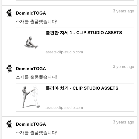
3
years ago
DominicTOGA
소재를 출품했습니다!
불편한 자세 1 - CLIP STUDIO ASSETS
assets.clip-studio.com
3
years ago
DominicTOGA
소재를 출품했습니다!
톨리아 차기 - CLIP STUDIO ASSETS
assets.clip-studio.com
3
years ago
DominicTOGA
소재를 출품했습니다!