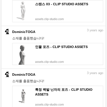
스탠스 03 - CLIP STUDIO ASSETS
assets.clip-studio.com
3
years ago
DominicTOGA
소재를 출품했습니다!
인물 포즈 - CLIP STUDIO ASSETS
assets.clip-studio.com
3
years ago
DominicTOGA
소재를 출품했습니다!
특정 백발 닌자의 포즈 - CLIP STUDIO
ASSETS
assets.clip-studio.com