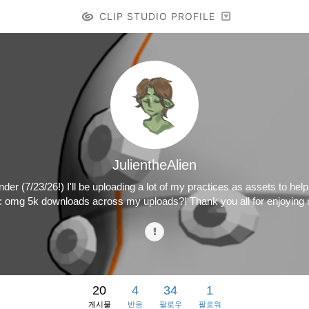
CLIP STUDIO PROFILE
JulientheAlien
nder (7/23/26!) I'll be uploading a lot of my practices as assets to he
6: omg 5k downloads across my uploads?! Thank you all for enjoying
20
4
34
1
게시물
반응
팔로우
팔로워