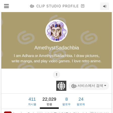
CLIP STUDIO PROFILE
AmethystSadachbia
I am Adhara or AmethystSadachbia. I draw pictures,
write manga, and play video games. I love retro anime.
서비스에서 검색
411
22,029
8
24
게시물
반응
팔로우
팔로워