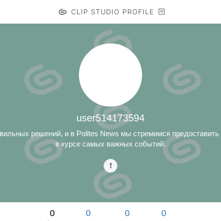
CLIP STUDIO PROFILE
user514173594
ильных решений, и в Polites News мы стремимся предоставить 
в курсе самых важных событий.
0
0
0
0