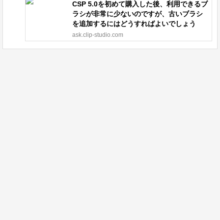
CSP 5.0を初めて購入した後、利用できるブ
ラシが非常に少ないのですが、古いブラシ
を追加するにはどうすればよいでしょう
か？ - CLIP STUDIO ASK
ask.clip-studio.com