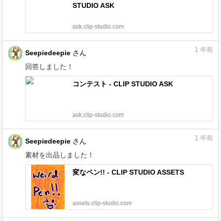
STUDIO ASK
ask.clip-studio.com
1
年前
Seepiedeepie
さん
回答しました！
コンテスト - CLIP STUDIO ASK
ask.clip-studio.com
1
年前
Seepiedeepie
さん
素材を出品しました！
変なペン!! - CLIP STUDIO ASSETS
assets.clip-studio.com