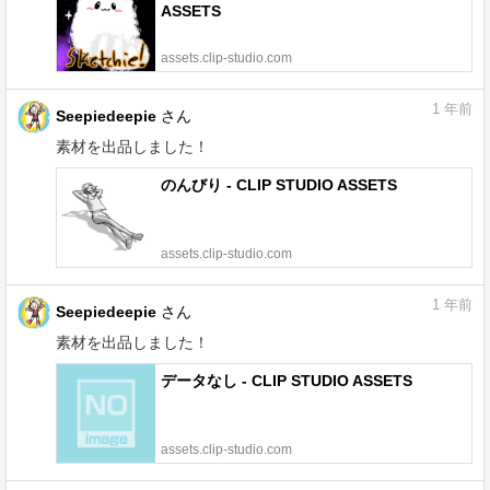
ASSETS
assets.clip-studio.com
1
年前
Seepiedeepie
さん
素材を出品しました！
のんびり - CLIP STUDIO ASSETS
assets.clip-studio.com
1
年前
Seepiedeepie
さん
素材を出品しました！
データなし - CLIP STUDIO ASSETS
assets.clip-studio.com