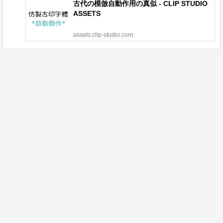
古代の模倣自動作用の真似 - CLIP STUDIO
ASSETS
assets.clip-studio.com