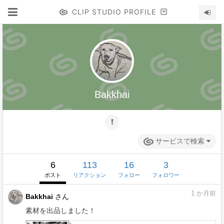
CLIP STUDIO PROFILE
Bakkhai
サービスで検索
6
113
16
3
ポスト
リアクション
フォロー
フォロワー
1
か月前
Bakkhai
さん
素材を出品しました！