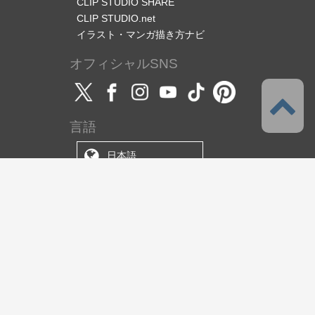
CLIP STUDIO SHARE
CLIP STUDIO.net
イラスト・マンガ描き方ナビ
オフィシャルSNS
言語
日本語
サポート
このサービスについて
利用規約
プライバシーポリシー
著作権と商標について
サポート・お問い合わせ
セルシスについて