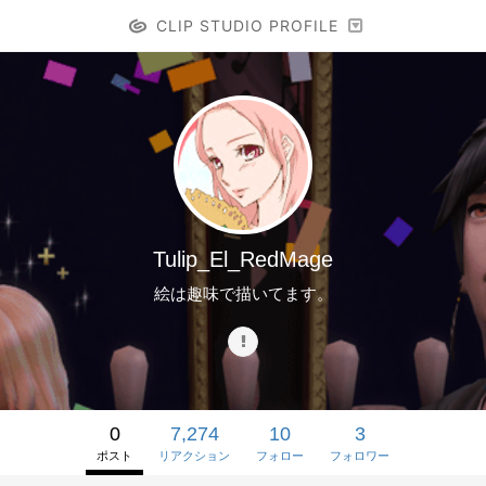
CLIP STUDIO PROFILE
Tulip_El_RedMage
絵は趣味で描いてます。
0
7,274
10
3
ポスト
リアクション
フォロー
フォロワー