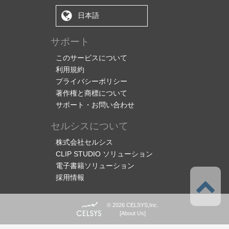
日本語
サポート
このサービスについて
利用規約
プライバシーポリシー
著作権と商標について
サポート・お問い合わせ
セルシスについて
株式会社セルシス
CLIP STUDIO ソリューション
電子書籍ソリューション
採用情報
© 2026 CELSYS,Inc.
[
About Us
]