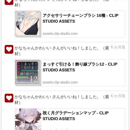
材）
アクセサリーチェーンブラシ 16種 - CLIP
STUDIO ASSETS
assets.clip-studio.com
6
か月前
かなちゃんかわいい さんがいいね！しました。（素
材）
まっすぐ引ける！飾り線ブラシ12 - CLIP
STUDIO ASSETS
assets.clip-studio.com
6
か月前
かなちゃんかわいい さんがいいね！しました。（素
材）
祝く月グラデーションマップ - CLIP
STUDIO ASSETS