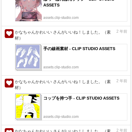
ASSETS
assets.clip-studio.com
2
年前
かなちゃんかわいい さんがいいね！しました。（素
材）
手の線画素材 - CLIP STUDIO ASSETS
assets.clip-studio.com
2
年前
かなちゃんかわいい さんがいいね！しました。（素
材）
コップを持つ手 - CLIP STUDIO ASSETS
assets.clip-studio.com
2
年前
かなちゃんかわいい さんがいいね！しました。（素