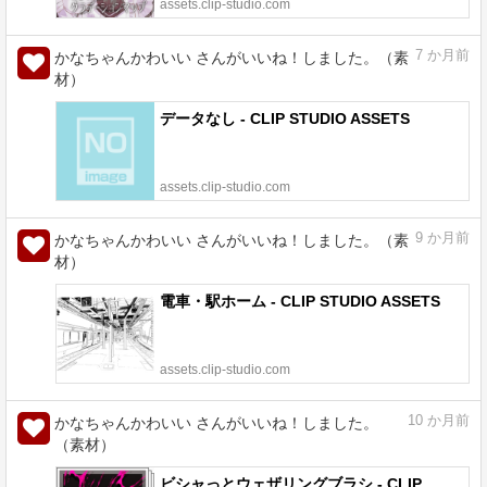
assets.clip-studio.com
7
か月前
かなちゃんかわいい さんがいいね！しました。（素
材）
データなし - CLIP STUDIO ASSETS
assets.clip-studio.com
9
か月前
かなちゃんかわいい さんがいいね！しました。（素
材）
電車・駅ホーム - CLIP STUDIO ASSETS
assets.clip-studio.com
10
か月前
かなちゃんかわいい さんがいいね！しました。
（素材）
ビシャっとウェザリングブラシ - CLIP