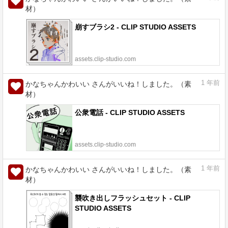
材）
崩すブラシ2 - CLIP STUDIO ASSETS
assets.clip-studio.com
1
年前
かなちゃんかわいい さんがいいね！しました。（素
材）
公衆電話 - CLIP STUDIO ASSETS
assets.clip-studio.com
1
年前
かなちゃんかわいい さんがいいね！しました。（素
材）
襲吹き出しフラッシュセット - CLIP
STUDIO ASSETS