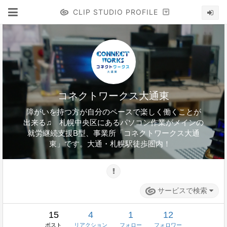
CLIP STUDIO PROFILE
コネクトワークス大通東
障がいを持つ方が自分のペースで楽しく働くことが
出来る♫ 札幌中央区にあるパソコン作業がメインの
就労継続支援B型、事業所「コネクトワークス大通
東」です。大通・札幌駅徒歩圏内！
サービスで検索
15
4
1
12
ポスト
リアクション
フォロー
フォロワー