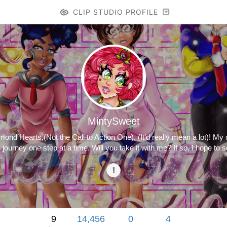
CLIP STUDIO PROFILE
MintySweet
ond Hearts,(Not the Call to Action One). (It'd really mean a lot)! M
s journey one step at a time. Will you take it with me? If so, I hope to 
9
14,456
0
4