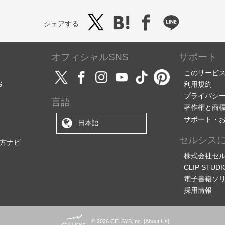
シェアする
オフィシャルSNS
サポート
このサービ
S
利用規約
プライバシ
言語
著作権と商
サポート・
日本語
セルシス
方ナビ
株式会社セ
CLIP STU
電子書籍ソ
採用情報
© 2026 CELSYS,Inc.
[
About Us
]