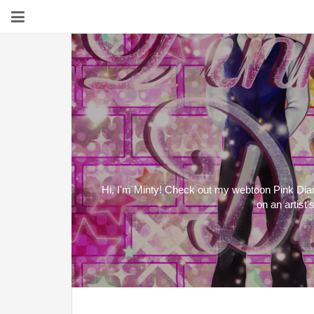
Hi, I'm Minty! Check out my webtoon Pink Diam
on an artist'