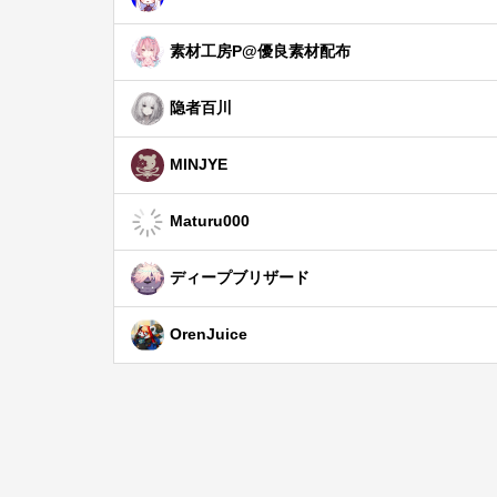
素材工房P@優良素材配布
隐者百川
MINJYE
Maturu000
ディープブリザード
OrenJuice