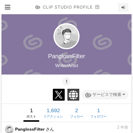
CLIP STUDIO PROFILE
PanglossFilter
Writer/Artist
サービスで検索
1
1,692
2
1
ポスト
リアクション
フォロー
フォロワー
2
年前
PanglossFilter
さん