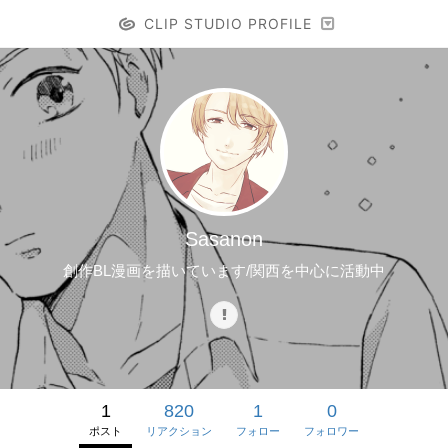
CLIP STUDIO PROFILE
Sasanon
創作BL漫画を描いています/関西を中心に活動中
1
820
1
0
ポスト
リアクション
フォロー
フォロワー