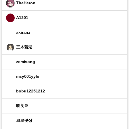
TheHeron
A1201
akiranz
三木若湖
zemisong
msy001yylc
bobu12251212
咲良＠
크로왓상