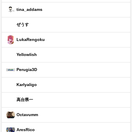
tina_addams
ぜうす
LukaRengoku
Yellowlish
Perugia3D
Karlyaligo
高台県一
Octavumm
AresRico