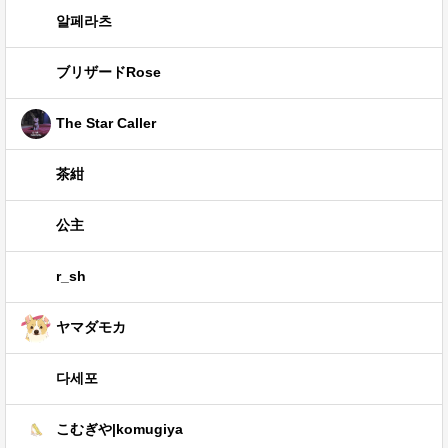
알페라츠
ブリザードRose
The Star Caller
茶紺
公主
r_sh
ヤマダモカ
다세포
こむぎや|komugiya