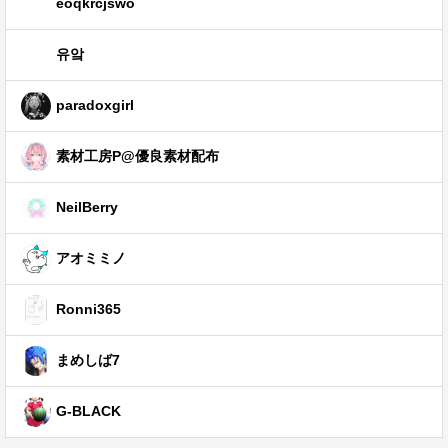
eoqkrcjswo
유앜
paradoxgirl
素材工房P@優良素材配布
NeilBerry
アオミミノ
Ronni365
まめしば7
G-BLACK