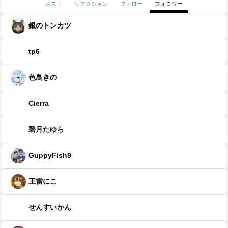
ポスト
リアクション
フォロー
フォロワー
銀のトンカツ
tp6
色鳥きの
Cierra
碧月たゆら
GuppyFish9
王雷にこ
せんすいかん