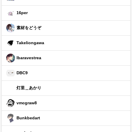
16per
素材をどうぞ
Takeliongawa
Ibaravestrea
DBC9
灯里＿あかり
vmcgraw8
Bunkbedart