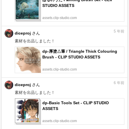
STUDIO ASSETS
assets.clip-studio.com
5
年前
diceproj
さん
素材を出品しました！
dp-厚塗△筆 / Triangle Thick Colouring
Brush - CLIP STUDIO ASSETS
assets.clip-studio.com
6
年前
diceproj
さん
素材を出品しました！
dp-Basic Tools Set - CLIP STUDIO
ASSETS
assets.clip-studio.com