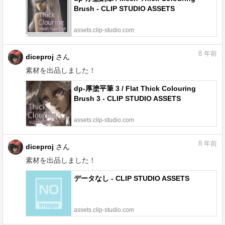
Brush - CLIP STUDIO ASSETS
assets.clip-studio.com
8
年前
diceproj
さん
素材を出品しました！
dp-厚塗平筆 3 / Flat Thick Colouring
Brush 3 - CLIP STUDIO ASSETS
assets.clip-studio.com
8
年前
diceproj
さん
素材を出品しました！
データなし - CLIP STUDIO ASSETS
assets.clip-studio.com