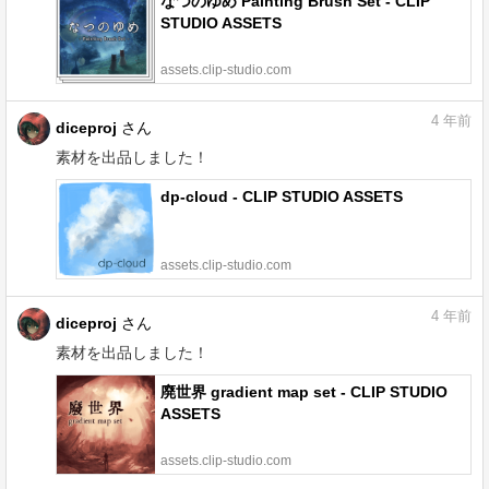
なつのゆめ Painting Brush Set - CLIP
STUDIO ASSETS
assets.clip-studio.com
4
年前
diceproj
さん
素材を出品しました！
dp-cloud - CLIP STUDIO ASSETS
assets.clip-studio.com
4
年前
diceproj
さん
素材を出品しました！
廃世界 gradient map set - CLIP STUDIO
ASSETS
assets.clip-studio.com