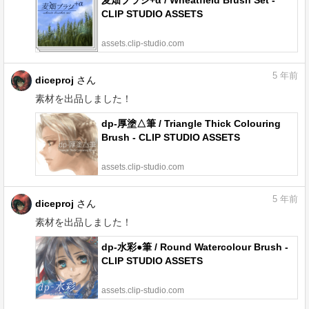
麦畑ブラシ+α / Wheatfield Brush Set -
CLIP STUDIO ASSETS
assets.clip-studio.com
5
年前
diceproj
さん
素材を出品しました！
dp-厚塗△筆 / Triangle Thick Colouring
Brush - CLIP STUDIO ASSETS
assets.clip-studio.com
5
年前
diceproj
さん
素材を出品しました！
dp-水彩●筆 / Round Watercolour Brush -
CLIP STUDIO ASSETS
assets.clip-studio.com