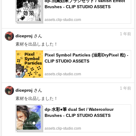
dp-消滅効果ブラシセット / Vanish Effect
Brushes - CLIP STUDIO ASSETS
assets.clip-studio.com
1
年前
diceproj
さん
素材を出品しました！
Pixel Symbol Particles (油彩DryPixel 粒) -
CLIP STUDIO ASSETS
assets.clip-studio.com
1
年前
diceproj
さん
素材を出品しました！
dp-水彩●筆 dual Set / Watercolour
Brushes - CLIP STUDIO ASSETS
assets.clip-studio.com