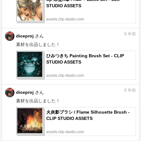
STUDIO ASSETS
assets.clip-studio.com
6
年前
diceproj
さん
素材を出品しました！
ひみつきち Painting Brush Set - CLIP
STUDIO ASSETS
assets.clip-studio.com
6
年前
diceproj
さん
素材を出品しました！
火炎影ブラシ / Flame Silhouette Brush -
CLIP STUDIO ASSETS
assets.clip-studio.com