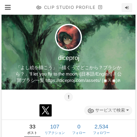
CLIP STUDIO PROFILE
diceproj
「よし絵を描こう」「描くってどこから？ブラシか
ら？」‘ll let you fly to the moon. (日本語/English) // 公
開ブラシ一覧 https://diceproj.com/assets/ (◉ㅅ◉)ฅ
サービスで検索
33
107
0
2,534
ポスト
リアクション
フォロー
フォロワー