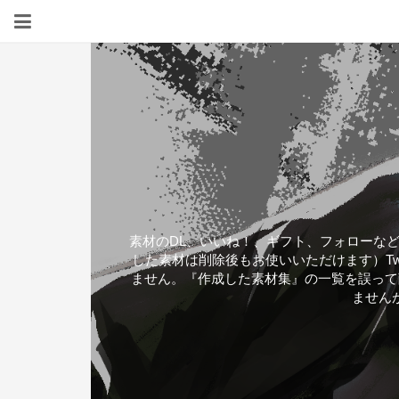
素材のDL、いいね！、ギフト、フォローな
した素材は削除後もお使いいただけます）Tw
ません。『作成した素材集』の一覧を誤って
ません