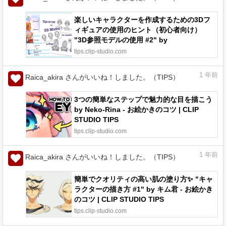
楽しいキャラクターを作成するための3Dフ
ィギュアの使用のヒント（初心者向け）
"3D参照モデルの使用 #2" by
is.AÖD(⁠☆⁠▽⁠☆⁠) - お絵かきのコツ | CLIP
tips.clip-studio.com
STUDIO TIPS
1
年前
Raica_akira さんがいいね！しました。（TIPS）
3つの簡単なステップで魅力的な目を描こう
by Neko-Rina - お絵かきのコツ | CLIP
STUDIO TIPS
tips.clip-studio.com
1
年前
Raica_akira さんがいいね！しました。（TIPS）
簡単でクオリティの高い肌の塗り方✨ "キャ
ラクターの描き方 #1" by キム君 - お絵かき
のコツ | CLIP STUDIO TIPS
tips.clip-studio.com