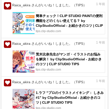
1
年前
Raica_akira さんがいいね！しました。（TIPS）
簡単チェック！CLIP STUDIO PAINTの便利
機能をどのくらい使えてる？ by
ClipStudioOfficial - お絵かきのコツ | CLIP
STUDIO TIPS
tips.clip-studio.com
1
年前
Raica_akira さんがいいね！しました。（TIPS）
荒木比奈先生がマンガ・イラストのお悩み
を解決！ by ClipStudioOfficial - お絵かき
のコツ | CLIP STUDIO TIPS
tips.clip-studio.com
1
年前
Raica_akira さんがいいね！しました。（TIPS）
1.ラフ "プロのイラストメイキング： しきみ
#1" by ClipStudioOfficial - お絵かきのコ
ツ | CLIP STUDIO TIPS
tips.clip-studio.com