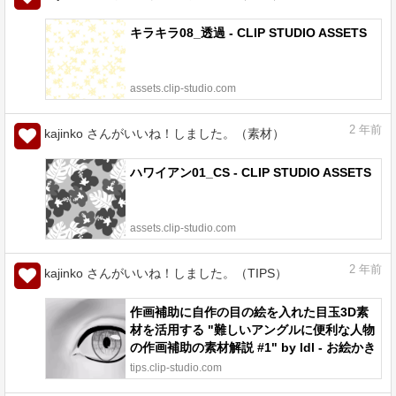
キラキラ08_透過 - CLIP STUDIO ASSETS
assets.clip-studio.com
2
年前
kajinko さんがいいね！しました。（素材）
ハワイアン01_CS - CLIP STUDIO ASSETS
assets.clip-studio.com
2
年前
kajinko さんがいいね！しました。（TIPS）
作画補助に自作の目の絵を入れた目玉3D素
材を活用する "難しいアングルに便利な人物
の作画補助の素材解説 #1" by ldl - お絵かき
のコツ | CLIP STUDIO TIPS
tips.clip-studio.com