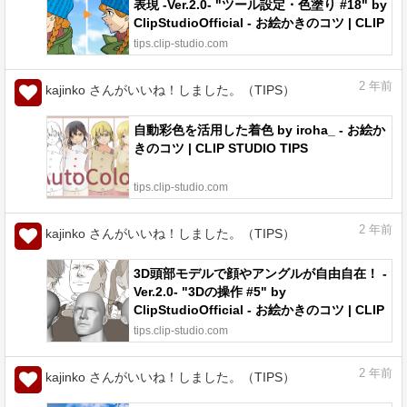
表現 -Ver.2.0- "ツール設定・色塗り #18" by
ClipStudioOfficial - お絵かきのコツ | CLIP
STUDIO TIPS
tips.clip-studio.com
2
年前
kajinko さんがいいね！しました。（TIPS）
自動彩色を活用した着色 by iroha_ - お絵か
きのコツ | CLIP STUDIO TIPS
tips.clip-studio.com
2
年前
kajinko さんがいいね！しました。（TIPS）
3D頭部モデルで顔やアングルが自由自在！ -
Ver.2.0- "3Dの操作 #5" by
ClipStudioOfficial - お絵かきのコツ | CLIP
STUDIO TIPS
tips.clip-studio.com
2
年前
kajinko さんがいいね！しました。（TIPS）