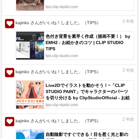
tips.clip-studio.com
2
年前
kajinko さんがいいね！しました。（TIPS）
色付き背景を素早く作成（描画不要！） by
EMH2 - お絵かきのコツ | CLIP STUDIO
TIPS
tips.clip-studio.com
2
年前
kajinko さんがいいね！しました。（TIPS）
Live2Dでイラストを動かそう！~「CLIP
STUDIO PAINT」でキャラクターのパーツ
を切り分ける by ClipStudioOfficial - お絵
かきのコツ | CLIP STUDIO TIPS
tips.clip-studio.com
2
年前
kajinko さんがいいね！しました。（TIPS）
自動陰影ですぐできる！目を惹く光と影の