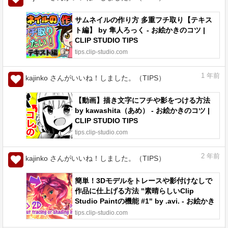
サムネイルの作り方 多重フチ取り【テキス
ト編】 by 隼人ろっく - お絵かきのコツ |
CLIP STUDIO TIPS
tips.clip-studio.com
1
年前
kajinko さんがいいね！しました。（TIPS）
【動画】描き文字にフチや影をつける方法
by kawashita（あめ） - お絵かきのコツ |
CLIP STUDIO TIPS
tips.clip-studio.com
2
年前
kajinko さんがいいね！しました。（TIPS）
簡単！3Dモデルをトレースや影付けなしで
作品に仕上げる方法 "素晴らしいClip
Studio Paintの機能 #1" by .avi. - お絵かき
のコツ | CLIP STUDIO TIPS
tips.clip-studio.com