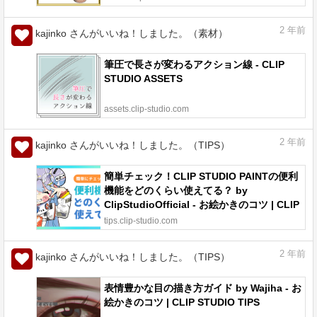
2
年前
kajinko さんがいいね！しました。（素材）
筆圧で長さが変わるアクション線 - CLIP
STUDIO ASSETS
assets.clip-studio.com
2
年前
kajinko さんがいいね！しました。（TIPS）
簡単チェック！CLIP STUDIO PAINTの便利
機能をどのくらい使えてる？ by
ClipStudioOfficial - お絵かきのコツ | CLIP
STUDIO TIPS
tips.clip-studio.com
2
年前
kajinko さんがいいね！しました。（TIPS）
表情豊かな目の描き方ガイド by Wajiha - お
絵かきのコツ | CLIP STUDIO TIPS