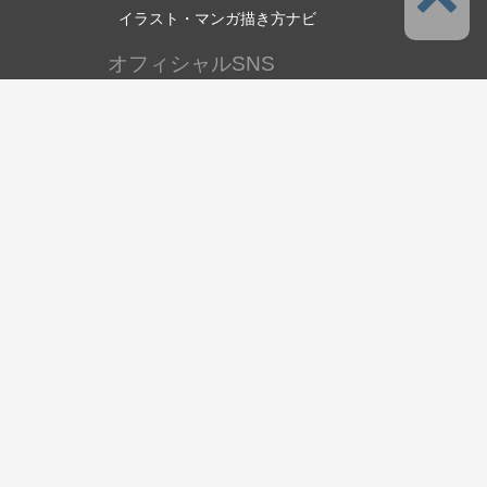
イラスト・マンガ描き方ナビ
オフィシャルSNS
言語
日本語
サポート
このサービスについて
利用規約
プライバシーポリシー
著作権と商標について
サポート・お問い合わせ
セルシスについて
株式会社セルシス