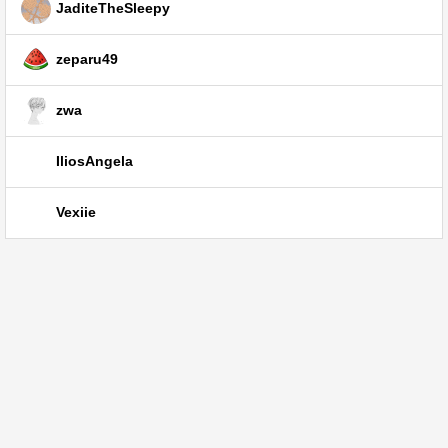
JaditeTheSleepy
zeparu49
zwa
IliosAngela
Vexiie