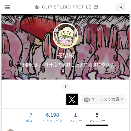
CLIP STUDIO PROFILE
桜望桜
生き物好き。 自分流の素材もたまに程度に作りま
す。
サービスで検索
7
6,198
1
5
ポスト
リアクション
フォロー
フォロワー