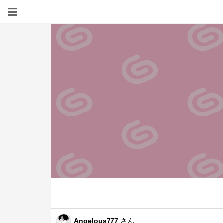
Angelous777
さん