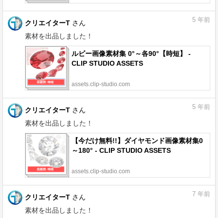
5
年前
クリエイターT
さん
素材を出品しました！
ルビー画像素材集 0°～各90°【時短】 -
CLIP STUDIO ASSETS
assets.clip-studio.com
5
年前
クリエイターT
さん
素材を出品しました！
【今だけ無料!!】ダイヤモンド画像素材集0
～180° - CLIP STUDIO ASSETS
assets.clip-studio.com
7
年前
クリエイターT
さん
素材を出品しました！