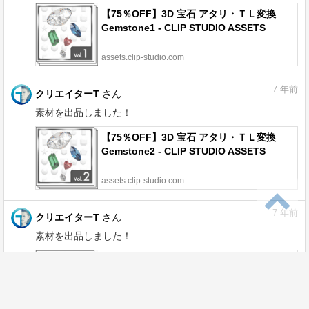
【75％OFF】3D 宝石 アタリ・ＴＬ変換
Gemstone1 - CLIP STUDIO ASSETS
assets.clip-studio.com
7
年前
クリエイターT
さん
素材を出品しました！
【75％OFF】3D 宝石 アタリ・ＴＬ変換
Gemstone2 - CLIP STUDIO ASSETS
assets.clip-studio.com
7
年前
クリエイターT
さん
素材を出品しました！
【75％OFF】3D 宝石 アタリ・ＴＬ変換
Gemstone3 - CLIP STUDIO ASSETS
assets.clip-studio.com