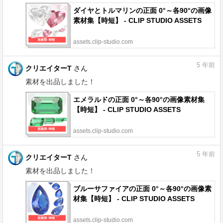
ダイヤとトルマリンの正面 0°～各90°の画像
素材集【時短】 - CLIP STUDIO ASSETS
assets.clip-studio.com
5
年前
クリエイターT
さん
素材を出品しました！
エメラルドの正面 0°～各90°の画像素材集
【時短】 - CLIP STUDIO ASSETS
assets.clip-studio.com
5
年前
クリエイターT
さん
素材を出品しました！
ブルーサファイアの正面 0°～各90°の画像素
材集【時短】 - CLIP STUDIO ASSETS
assets.clip-studio.com