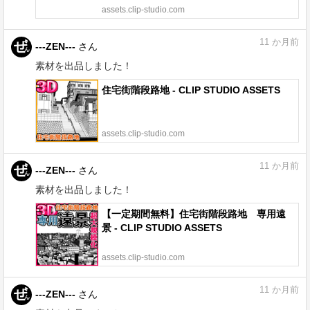
assets.clip-studio.com
11
か月前
---ZEN---
さん
素材を出品しました！
住宅街階段路地 - CLIP STUDIO ASSETS
assets.clip-studio.com
11
か月前
---ZEN---
さん
素材を出品しました！
【一定期間無料】住宅街階段路地 専用遠
景 - CLIP STUDIO ASSETS
assets.clip-studio.com
11
か月前
---ZEN---
さん