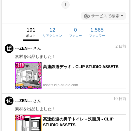
サービスで検索
191
12
0
1,565
ポスト
リアクション
フォロー
フォロワー
2
日前
---ZEN---
さん
素材を出品しました！
高速鉄道デッキ - CLIP STUDIO ASSETS
assets.clip-studio.com
10
日前
---ZEN---
さん
素材を出品しました！
高速鉄道の男子トイレ＋洗面所 - CLIP
STUDIO ASSETS