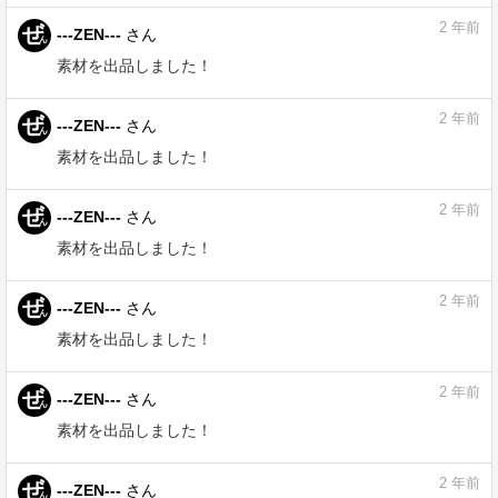
2
年前
---ZEN---
さん
素材を出品しました！
2
年前
---ZEN---
さん
素材を出品しました！
2
年前
---ZEN---
さん
素材を出品しました！
2
年前
---ZEN---
さん
素材を出品しました！
2
年前
---ZEN---
さん
素材を出品しました！
2
年前
---ZEN---
さん
素材を出品しました！