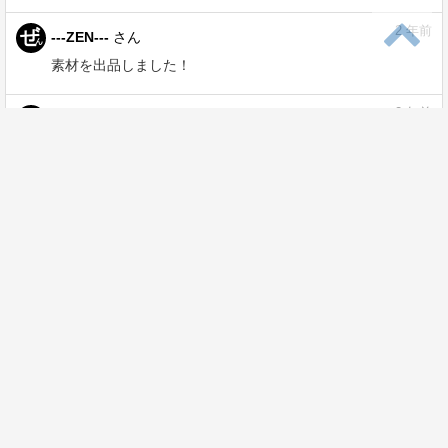
2
年前
---ZEN---
さん
素材を出品しました！
2
年前
---ZEN---
さん
素材を出品しました！
2
年前
---ZEN---
さん
素材を出品しました！
2
年前
---ZEN---
さん
素材を出品しました！
2
年前
---ZEN---
さん
素材を出品しました！
2
年前
---ZEN---
さん