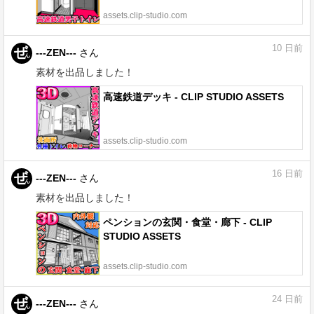
assets.clip-studio.com
10
日前
---ZEN---
さん
素材を出品しました！
高速鉄道デッキ - CLIP STUDIO ASSETS
assets.clip-studio.com
16
日前
---ZEN---
さん
素材を出品しました！
ペンションの玄関・食堂・廊下 - CLIP
STUDIO ASSETS
assets.clip-studio.com
24
日前
---ZEN---
さん