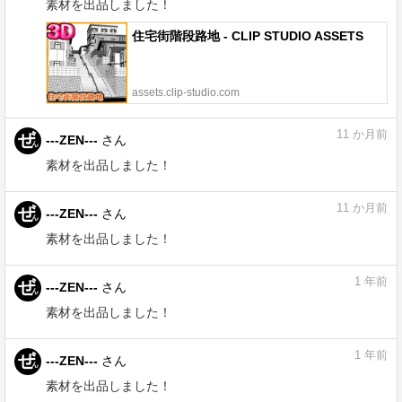
素材を出品しました！
住宅街階段路地 - CLIP STUDIO ASSETS
assets.clip-studio.com
11
か月前
---ZEN---
さん
素材を出品しました！
大規模郊外駅構内（９月にVer.2化） - CLIP
STUDIO ASSETS
assets.clip-studio.com
11
か月前
---ZEN---
さん
素材を出品しました！
大規模郊外駅構内（９月にVer.2化） - CLIP
STUDIO ASSETS