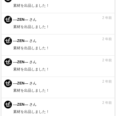
2
年前
---ZEN---
さん
素材を出品しました！
2
年前
---ZEN---
さん
素材を出品しました！
2
年前
---ZEN---
さん
素材を出品しました！
2
年前
---ZEN---
さん
素材を出品しました！
2
年前
---ZEN---
さん
素材を出品しました！