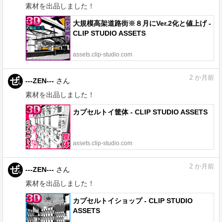
素材を出品しました！
大規模高架道路街※８月にVer.2化と値上げ -
CLIP STUDIO ASSETS
assets.clip-studio.com
2
か月前
---ZEN---
さん
素材を出品しました！
カプセルトイ筐体 - CLIP STUDIO ASSETS
assets.clip-studio.com
2
か月前
---ZEN---
さん
素材を出品しました！
カプセルトイショップ - CLIP STUDIO
ASSETS