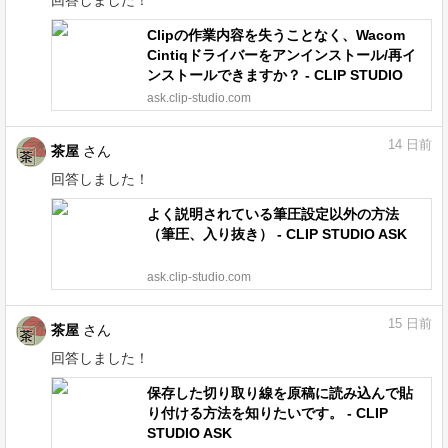
Clipの作業内容を失うことなく、Wacom
Cintiqドライバーをアンインストール/再イ
ンストールできますか？ - CLIP STUDIO
ASK
ask.clip-studio.com
14
日前
茶屋
さん
回答しました！
よく説明されている筆圧設定以外の方法
（筆圧、入り抜き） - CLIP STUDIO ASK
ask.clip-studio.com
15
日前
茶屋
さん
回答しました！
保存した切り取り線を原稿に読み込んで貼
り付ける方法を知りたいです。 - CLIP
STUDIO ASK