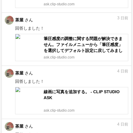
ask.clip-studio.com
3
日前
茶屋
さん
回答しました！
筆圧感度の調整に関する問題が解決できま
せん。ファイルメニューから「筆圧感度」
を選択してデフォルト設定に戻してみまし
たが、それでもうまくいきません。他に解
ask.clip-studio.com
決策はありますか？ - CLIP STUDIO ASK
4
日前
茶屋
さん
回答しました！
線画に写真を追加する。 - CLIP STUDIO
ASK
ask.clip-studio.com
4
日前
茶屋
さん