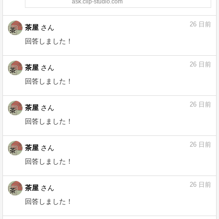
ask.clip-studio.com
26
日前
茶屋
さん
回答しました！
CLIP STUDIO PRO 1デバイスプラン１年版
を購入したのに、オンラインでは月額プラ
ンが表示されます。問題なくいちねん使え
ますか - CLIP STUDIO ASK
ask.clip-studio.com
26
日前
茶屋
さん
回答しました！
定規どこにありますか - CLIP STUDIO ASK
ask.clip-studio.com
26
日前
茶屋
さん
回答しました！