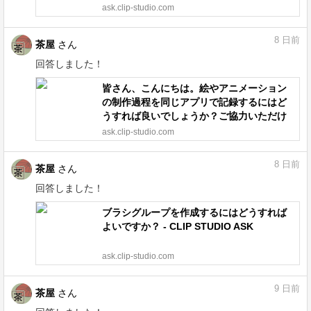
STUDIO ASK
ask.clip-studio.com
8
日前
茶屋
さん
回答しました！
皆さん、こんにちは。絵やアニメーション
の制作過程を同じアプリで記録するにはど
うすれば良いでしょうか？ご協力いただけ
ると幸いです。 - CLIP STUDIO ASK
ask.clip-studio.com
8
日前
茶屋
さん
回答しました！
ブラシグループを作成するにはどうすれば
よいですか？ - CLIP STUDIO ASK
ask.clip-studio.com
9
日前
茶屋
さん