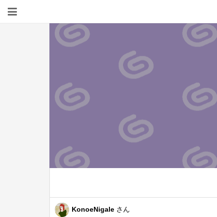
KonoeNigale
さん