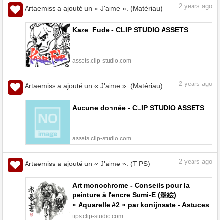
2
years ago
Artaemiss a ajouté un « J'aime ». (Matériau)
Kaze_Fude - CLIP STUDIO ASSETS
assets.clip-studio.com
2
years ago
Artaemiss a ajouté un « J'aime ». (Matériau)
Aucune donnée - CLIP STUDIO ASSETS
assets.clip-studio.com
2
years ago
Artaemiss a ajouté un « J'aime ». (TIPS)
Art monochrome - Conseils pour la
peinture à l'encre Sumi-E (墨絵)
« Aquarelle #2 » par konijnsate - Astuces
pour dessiner | CLIP STUDIO TIPS
tips.clip-studio.com