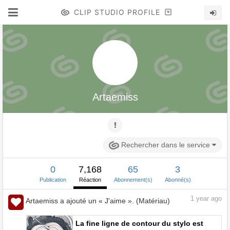
CLIP STUDIO PROFILE
Artaemiss
Rechercher dans le service
0
7,168
65
3
Publication
Réaction
Abonnement(s)
Abonné(s)
1
year ago
Artaemiss a ajouté un « J'aime ». (Matériau)
La fine ligne de contour du stylo est