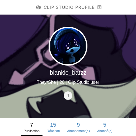
CLIP STUDIO PROFILE
blankie_batzz
They/She | 20 | Clip Studio user
7
15
9
5
Publication
Réaction
Abonnement(s)
Abonné(s)