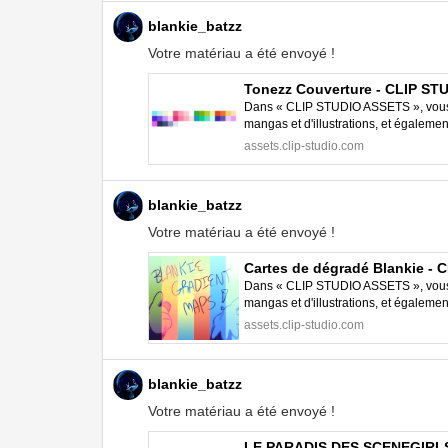
blankie_batzz
Votre matériau a été envoyé !
Tonezz Couverture - CLIP S
Dans « CLIP STUDIO ASSETS », vous p
mangas et d'illustrations, et égalem
STUDIO PAINT.
assets.clip-studio.com
blankie_batzz
Votre matériau a été envoyé !
Cartes de dégradé Blankie -
Dans « CLIP STUDIO ASSETS », vous p
mangas et d'illustrations, et égalem
STUDIO PAINT.
assets.clip-studio.com
blankie_batzz
Votre matériau a été envoyé !
LE PARADIS DES SCENEGIRLS