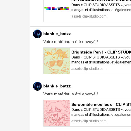
Dans « CLIP STUDIO ASSETS », vous p
mangas et d'illustrations, et égalem
STUDIO PAINT.
assets.clip-studio.com
blankie_batzz
Votre matériau a été envoyé !
Brightside Pen ! - CLIP STU
Dans « CLIP STUDIO ASSETS », vous p
mangas et d'illustrations, et égalem
STUDIO PAINT.
assets.clip-studio.com
blankie_batzz
Votre matériau a été envoyé !
Scroomble moelleux - CLIP 
Dans « CLIP STUDIO ASSETS », vous p
mangas et d'illustrations, et égalem
STUDIO PAINT.
assets.clip-studio.com