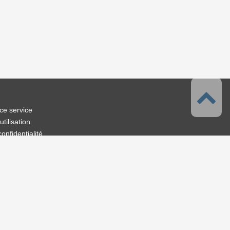
ce service
tilisation
confidentialité
droits d'auteur et droit
s
s contacter
 de CELSYS
S
 Solution
r les livres numériques