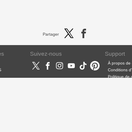
Partager
es
Suivez-nous
Support
À propos de 
S
Conditions d'u
Politique de 
Langues
À propos des 
des marque
Français
Support, nou
À propos
S.A. CELSY
CLIP STUDIO
Solution pou