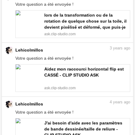
Votre question a été envoyée !
lors de la transformation ou de la
rotation de quelque chose sur la toile, il
devient pixélisé et déformé, que puis-je
faire ? - CLIP STUDIO ASK
ask.clip-studio.com
3
years ago
Lehicolmillos
Votre question a été envoyée !
Aidez mon raccourci horizontal flip est
CASSÉ - CLIP STUDIO ASK
ask.clip-studio.com
4
years ago
Lehicolmillos
Votre question a été envoyée !
J'ai besoin d'aide avec les paramètres
de bande dessinée/taille de reliure -