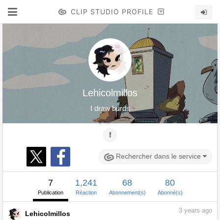
CLIP STUDIO PROFILE
Lehicolmillos
I draw burds
Rechercher dans le service
7
1,241
68
80
Publication
Réaction
Abonnement(s)
Abonné(s)
3
years ago
Lehicolmillos