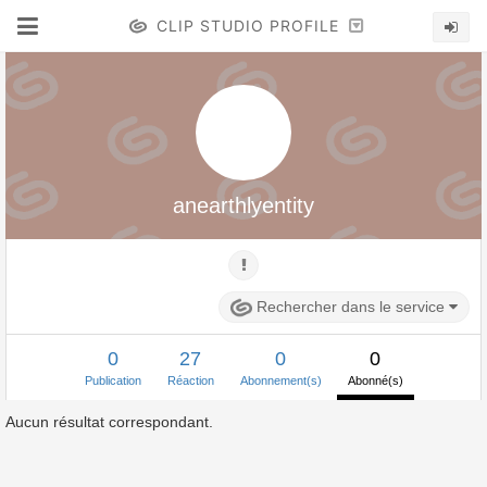
CLIP STUDIO PROFILE
anearthlyentity
Rechercher dans le service
0
27
0
0
Publication
Réaction
Abonnement(s)
Abonné(s)
Aucun résultat correspondant.