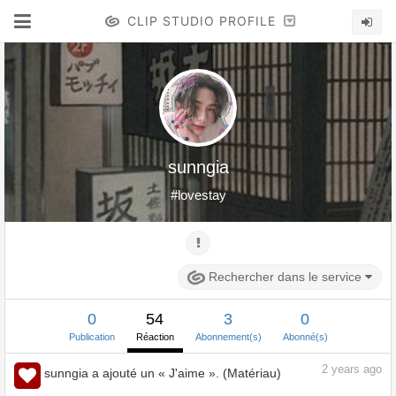
CLIP STUDIO PROFILE
sunngia
#lovestay
Rechercher dans le service
0
54
3
0
Publication
Réaction
Abonnement(s)
Abonné(s)
2
years ago
sunngia a ajouté un « J'aime ». (Matériau)