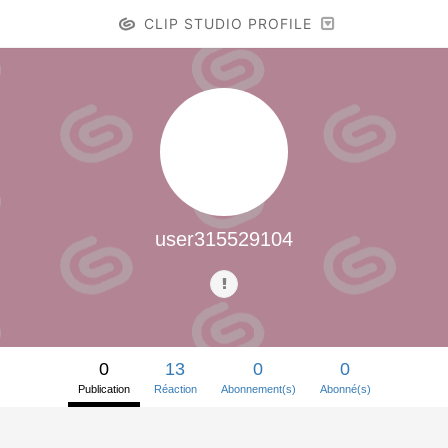
CLIP STUDIO PROFILE
user315529104
0
13
0
0
Publication
Réaction
Abonnement(s)
Abonné(s)