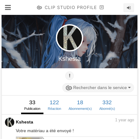
CLIP STUDIO PROFILE
Kshesta
Rechercher dans le service
33
122
18
332
Publication
Réaction
Abonnement(s)
Abonné(s)
1
year ago
Kshesta
Votre matériau a été envoyé !