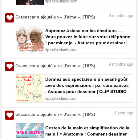
CLIP STUDIO TIPS
tips.clip-studio.com
9
months ago
Gracescar a ajouté un « J'aime ». (TIPS)
Apprenez à dessiner les émotions —
Vous pouvez le faire sur votre téléphone
! par mir.enjel - Astuces pour dessiner |
CLIP STUDIO TIPS
tips.clip-studio.com
9
months ago
Gracescar a ajouté un « J'aime ». (TIPS)
Donnez aux spectateurs un avant-goût
avec des expressions ! par carolcanvas
- Astuces pour dessiner | CLIP STUDIO
TIPS
tips.clip-studio.com
1
year ago
Gracescar a ajouté un « J'aime ». (TIPS)
Gestes de la main et simplification de la
main ! « Anatomie : Comment dessiner