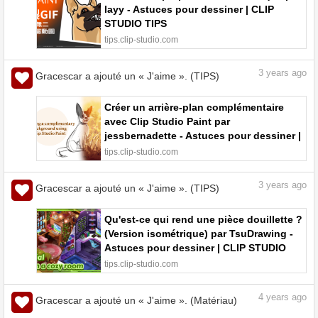
layy - Astuces pour dessiner | CLIP
STUDIO TIPS
tips.clip-studio.com
3
years ago
Gracescar a ajouté un « J'aime ». (TIPS)
Créer un arrière-plan complémentaire
avec Clip Studio Paint par
jessbernadette - Astuces pour dessiner |
CLIP STUDIO TIPS
tips.clip-studio.com
3
years ago
Gracescar a ajouté un « J'aime ». (TIPS)
Qu'est-ce qui rend une pièce douillette ?
(Version isométrique) par TsuDrawing -
Astuces pour dessiner | CLIP STUDIO
TIPS
tips.clip-studio.com
4
years ago
Gracescar a ajouté un « J'aime ». (Matériau)