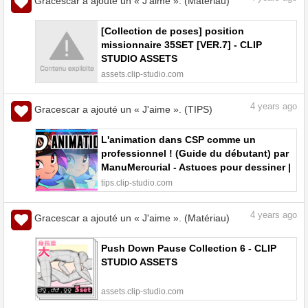
Gracescar a ajouté un « J'aime ». (Matériau)
[Collection de poses] position
missionnaire 35SET [VER.7] - CLIP
STUDIO ASSETS
assets.clip-studio.com
4
years ago
Gracescar a ajouté un « J'aime ». (TIPS)
L'animation dans CSP comme un
professionnel ! (Guide du débutant) par
ManuMercurial - Astuces pour dessiner |
CLIP STUDIO TIPS
tips.clip-studio.com
4
years ago
Gracescar a ajouté un « J'aime ». (Matériau)
Push Down Pause Collection 6 - CLIP
STUDIO ASSETS
assets.clip-studio.com