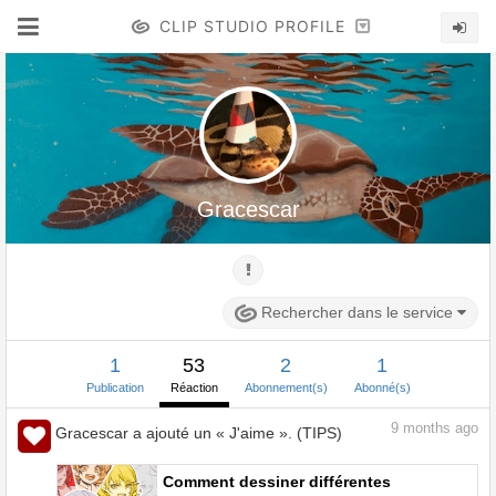
CLIP STUDIO PROFILE
Gracescar
Rechercher dans le service
1
53
2
1
Publication
Réaction
Abonnement(s)
Abonné(s)
9
months ago
Gracescar a ajouté un « J'aime ». (TIPS)
Comment dessiner différentes