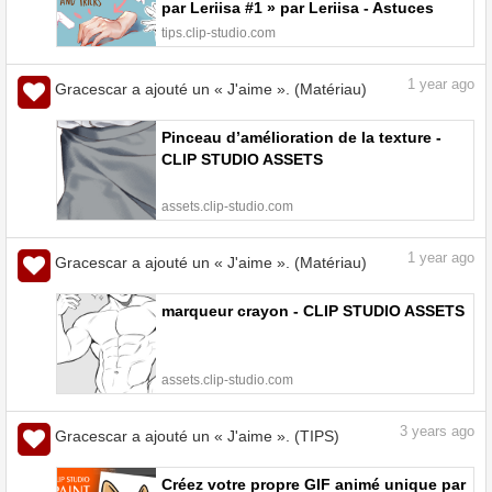
par Leriisa #1 » par Leriisa - Astuces
pour dessiner | CLIP STUDIO TIPS
tips.clip-studio.com
1
year ago
Gracescar a ajouté un « J'aime ». (Matériau)
Pinceau d’amélioration de la texture -
CLIP STUDIO ASSETS
assets.clip-studio.com
1
year ago
Gracescar a ajouté un « J'aime ». (Matériau)
marqueur crayon - CLIP STUDIO ASSETS
assets.clip-studio.com
3
years ago
Gracescar a ajouté un « J'aime ». (TIPS)
Créez votre propre GIF animé unique par