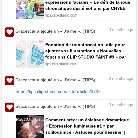
expressions faciales – Le défi de la roue
chromatique des émotions par CHYEE -
Astuces pour dessiner | CLIP STUDIO
tips.clip-studio.com
TIPS
9
months ago
Gracescar a ajouté un « J'aime ». (TIPS)
Fonction de transformation utile pour
ajuster vos illustrations « Nouvelles
fonctions CLIP STUDIO PAINT #9 » par
ClipStudioOfficial - Astuces pour
tips.clip-studio.com
dessiner | CLIP STUDIO TIPS
9
months ago
Gracescar a ajouté un « J'aime ». (TIPS)
https://tips.clip-studio.com/fr-fr/articles/3735
9
months ago
Gracescar a ajouté un « J'aime ». (TIPS)
Comment créer un éclairage dramatique
« Expression lumineuse #1 » par
soliloquince - Astuces pour dessiner |