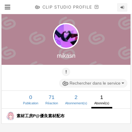
CLIP STUDIO PROFILE
mikasn
Rechercher dans le service
0
71
2
1
Publication
Réaction
Abonnement(s)
Abonné(s)
素材工房P@優良素材配布